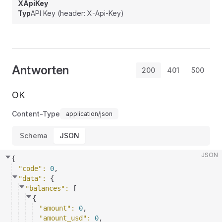
XApiKey
Typ
API Key (header: X-Api-Key)
Antworten
200
401
500
OK
Content-Type
application/json
Schema
JSON
JSON
{
"code"
: 
0
,
"data"
: 
{
"balances"
: 
[
{
"amount"
: 
0
,
"amount_usd"
: 
0
,