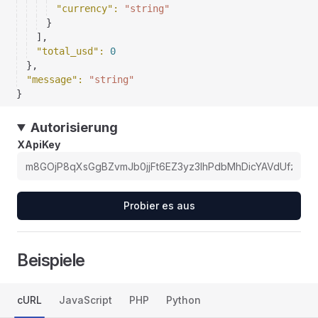
"currency"
: 
"string"
}
]
,
"total_usd"
: 
0
}
,
"message"
: 
"string"
}
Autorisierung
XApiKey
Probier es aus
Beispiele
cURL
JavaScript
PHP
Python