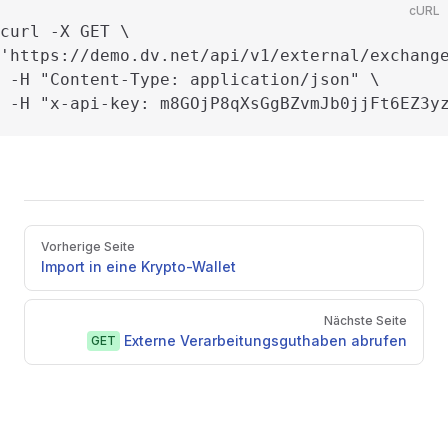
cURL
curl -X GET \

'https://demo.dv.net/api/v1/external/exchange
 -H "Content-Type: application/json" \

 -H "x-api-key: m8GOjP8qXsGgBZvmJb0jjFt6EZ3y
Pager
Vorherige Seite
Import in eine Krypto-Wallet
Nächste Seite
Externe Verarbeitungsguthaben abrufen
GET