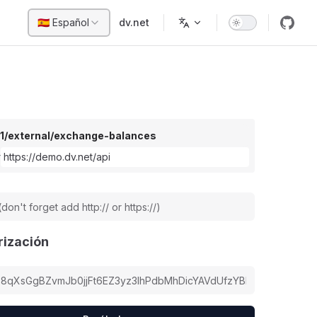
Main Navigation
🇪🇸 Español
dv.net
v1/external/exchange-balances
r
rización