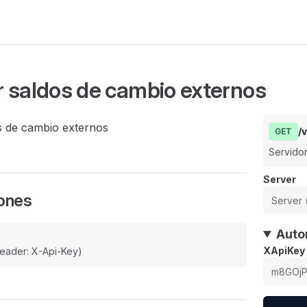
 saldos de cambio externos
s de cambio externos
/
GET
Servido
Server
iones
Auto
XApiKey
header: X-Api-Key)