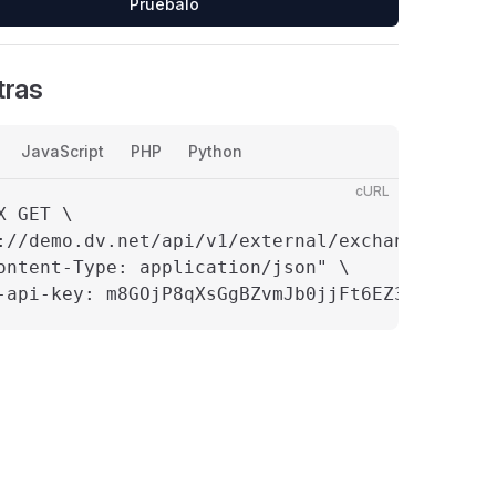
Pruébalo
ras
JavaScript
PHP
Python
cURL
X GET \

://demo.dv.net/api/v1/external/exchange-balanc
ontent-Type: application/json" \

-api-key: m8GOjP8qXsGgBZvmJb0jjFt6EZ3yz3lhPdb