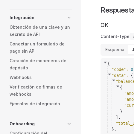
Respuest
Integración
OK
Obtención de una clave y un
secreto de API
Content-Type
Conectar un formulario de
Esquema
pago sin API
Creación de monederos de
{
depósito
"code"
: 
0
"data"
: 
{
Webhooks
"balanc
Verificación de firmas de
{
"amo
webhooks
"amo
Ejemplos de integración
"cur
}
]
,
"total_
Onboarding
}
,
Configuración del