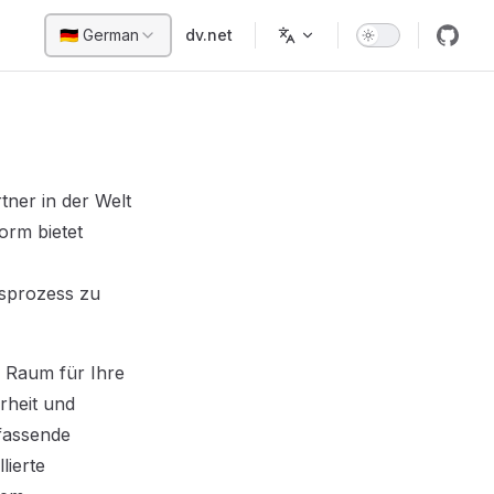
Main Navigation
🇩🇪 German
dv.net
ner in der Welt
orm bietet
tsprozess zu
n Raum für Ihre
rheit und
fassende
lierte