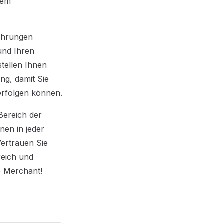
rem
ährungen
und Ihren
tellen Ihnen
ng, damit Sie
erfolgen können.
Bereich der
en in jeder
ertrauen Sie
reich und
o Merchant!