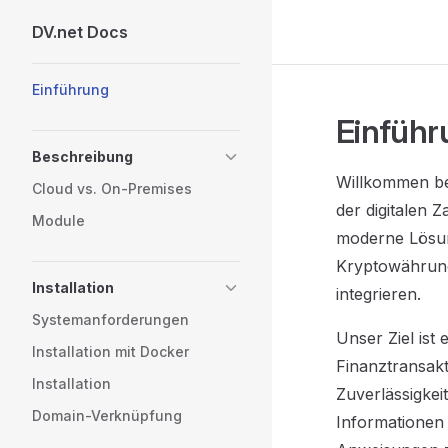
DV.net Docs
Skip to content
Sidebar Navigation
Einführung
Einführ
Beschreibung
Willkommen bei
Cloud vs. On-Premises
der digitalen 
Module
moderne Lösun
Kryptowährungs
Installation
integrieren.
Systemanforderungen
Unser Ziel ist
Installation mit Docker
Finanztransakt
Installation
Zuverlässigkei
Domain-Verknüpfung
Informationen 