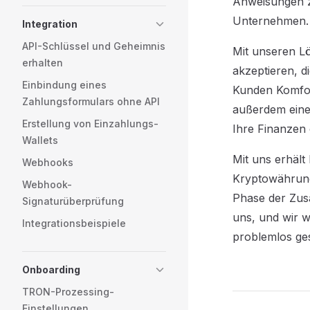
Anweisungen z
Unternehmen.
Integration
API-Schlüssel und Geheimnis
Mit unseren L
erhalten
akzeptieren, d
Einbindung eines
Kunden Komfort
Zahlungsformulars ohne API
außerdem eine 
Erstellung von Einzahlungs-
Ihre Finanzen
Wallets
Mit uns erhäl
Webhooks
Kryptowährung
Webhook-
Phase der Zusa
Signaturüberprüfung
uns, und wir w
Integrationsbeispiele
problemlos ges
Onboarding
TRON-Prozessing-
Einstellungen