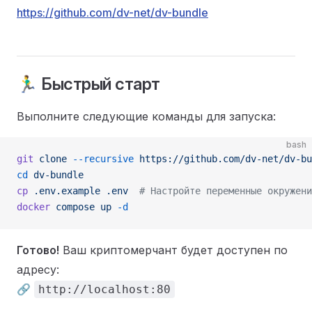
https://github.com/dv-net/dv-bundle
🏃‍♂️ Быстрый старт
Выполните следующие команды для запуска:
bash
git
 clone
 --recursive
 https://github.com/dv-net/dv-bu
cd
 dv-bundle
cp
 .env.example
 .env
  # Настройте переменные окружени
docker
 compose
 up
 -d
Готово!
Ваш криптомерчант будет доступен по
адресу:
🔗
http://localhost:80