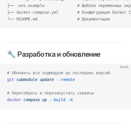
├── .env.example              # Шаблон переменных окр
├── docker-compose.yml        # Конфигурация Docker C
└── README.md                 # Документация
🔧 Разработка и обновление
bash
# Обновить все подмодули до последних версий
git
 submodule
 update
 --remote
# Пересобрать и перезапустить сервисы
docker
 compose
 up
 --build
 -d